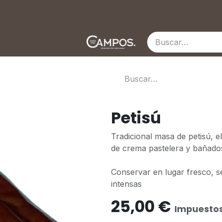
stros orígenes
Contacto
​​​Petisú
Tradicional masa de petisú, 
de crema pastelera y bañado
Conservar en lugar fresco, s
intensas
25,00
€
Impuestos