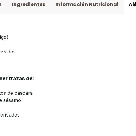
n
Ingredientes
Información Nutricional
Al
igo)
rivados
er trazas de:
tos de cáscara
e sésamo
derivados