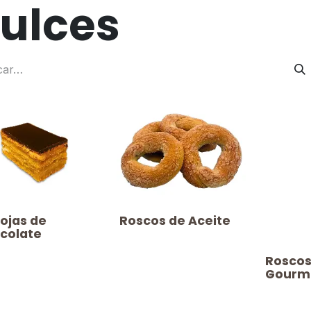
ulces
lhojas de
​​​Roscos de Aceite
colate
​​​Rosc
Gourm