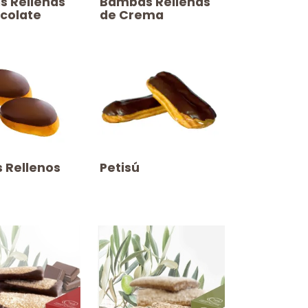
as Rellenas
​​​Bambas Rellenas
colate
de Crema
os Rellenos
​​​Petisú