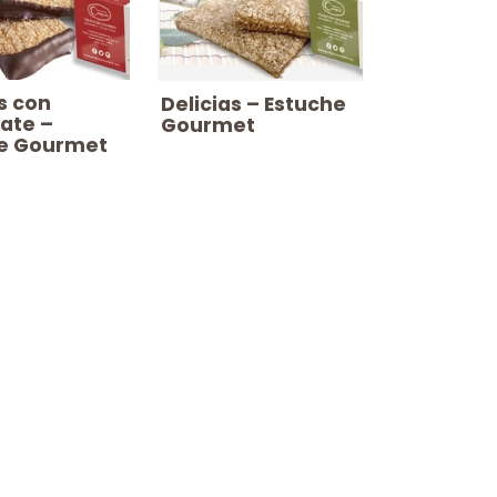
s con
Delicias – Estuche
ate –
Gourmet
e Gourmet