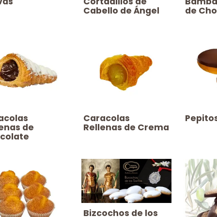
evas
​​​Cortadillos de
​​​Bamb
Cabello de Ángel
de Cho
aracolas
​​​Caracolas
​​​Pepit
lenas de
Rellenas de Crema
colate
​​​Bizcochos de los