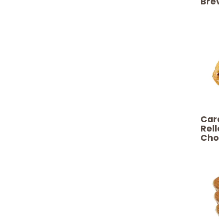
​​​Br
​​​C
Rel
Cho